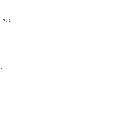
d 2015
R