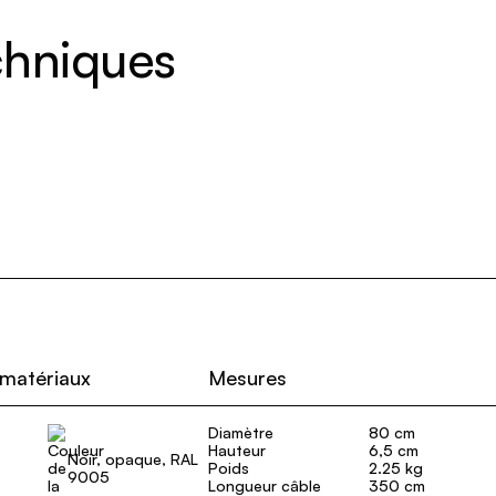
echniques
 matériaux
Mesures
Diamètre
80 cm
Hauteur
6,5 cm
Noir, opaque, RAL
Poids
2.25 kg
9005
Longueur câble
350 cm