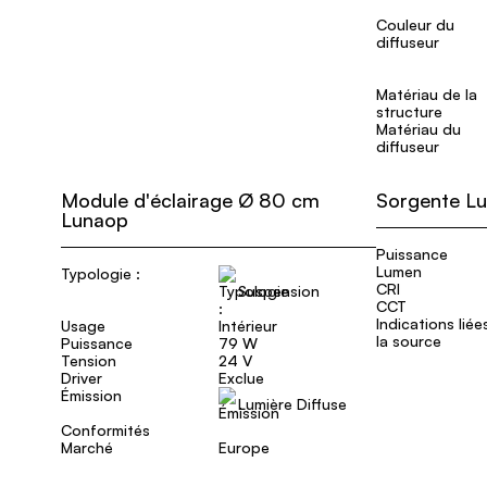
Couleur du
diffuseur
Matériau de la
structure
Matériau du
diffuseur
Module d'éclairage Ø 80 cm
Sorgente L
Lunaop
Puissance
Lumen
Typologie :
CRI
Suspension
CCT
Indications liée
Usage
Intérieur
la source
Puissance
79 W
Tension
24 V
Driver
Exclue
Émission
Lumière Diffuse
Conformités
Marché
Europe