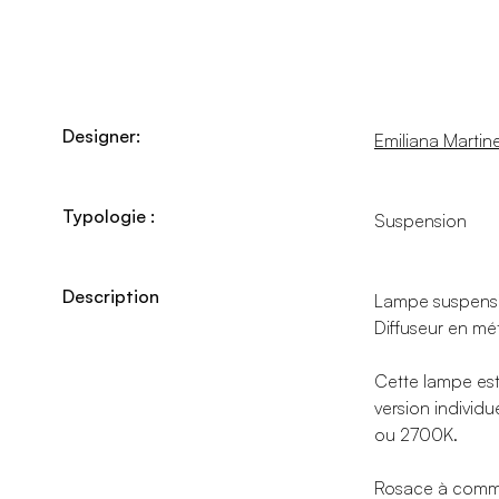
Designer:
Emiliana Martinel
Typologie :
Suspension
Description
Lampe suspensio
Diffuseur en mét
Cette lampe est
version individ
ou 2700K.
Rosace à comma