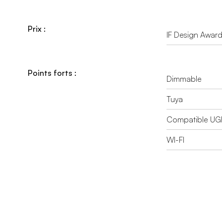
Prix :
IF Design Awar
Points forts :
Dimmable
Tuya
Compatible UG
WI-FI