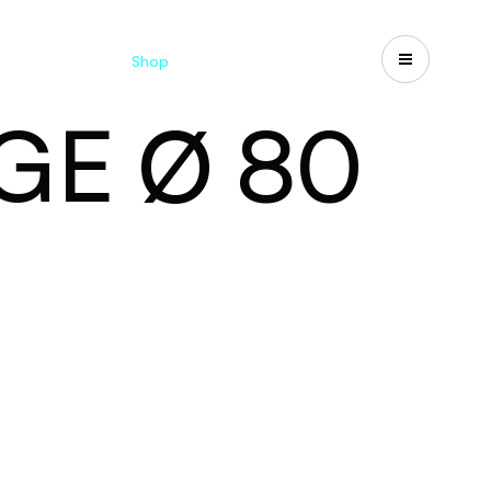
Catalogues
Shop
Search
US-CA
GE Ø 80