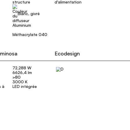
d'alimentation
Blanc, givré
Aluminium
Méthacrylate 040
uminosa
Ecodesign
72,288 W
6626,4 lm
>80
3000 K
s à
LED intégrée