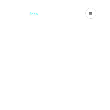
Catalogues
Shop
Search
US-CA