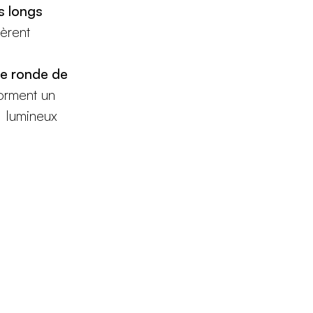
is longs
fèrent
e ronde de
forment un
l lumineux