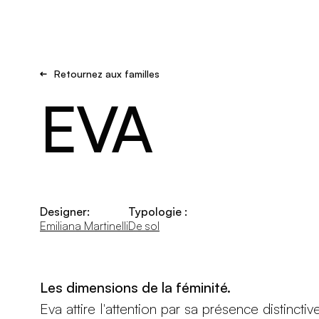
Brand new
S'inspirer
Retournez aux familles
EVA
Designer:
Typologie :
Emiliana Martinelli
De sol
Les dimensions de la féminité.
Eva attire l'attention par sa présence distinctiv