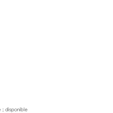
Produits
Configurateur
Designers
Martinelli Luce World
e ; disponible