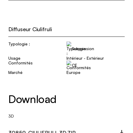
Diffuseur Ciulifruli
Typologie :
Suspension
Usage
Intérieur - Extérieur
Conformités
CE
Marché
Europe
Download
3D
30859_CIULIFRULI_3D.ZIP