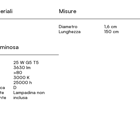
eriali
Misure
Diametro
1,6 cm
Lunghezza
150 cm
uminosa
25 W G5 T5
3630 lm
>80
3000 K
25000 h
ica
D
ate
Lampadina non
ente
inclusa