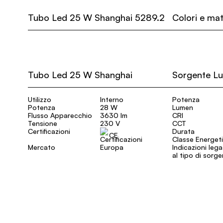
Tubo Led 25 W Shanghai 5289.2
Colori e mat
Tubo Led 25 W Shanghai
Sorgente L
Utilizzo
Interno
Potenza
Potenza
28 W
Lumen
Flusso Apparecchio
3630 lm
CRI
Tensione
230 V
CCT
Certificazioni
Durata
CE
Classe Energet
Mercato
Europa
Indicazioni leg
al tipo di sorg