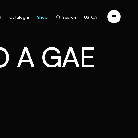
d
Cataloghi
Shop
Search
US-CA
 A GAE