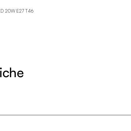
ED 20W E27 T46
niche