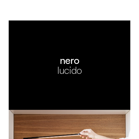
nero
lucido