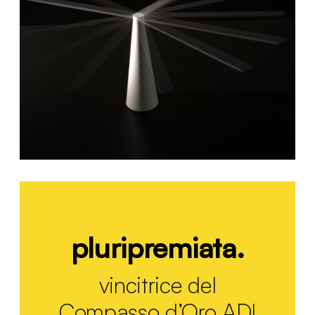
pluripremiata.
vincitrice del
Compasso d’Oro ADI