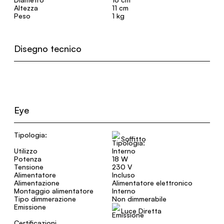
Altezza
11 cm
Peso
1 kg
Disegno tecnico
Eye
Tipologia:
Soffitto
Utilizzo
Interno
Potenza
18 W
Tensione
230 V
Alimentatore
Incluso
Alimentazione
Alimentatore elettronico
Montaggio alimentatore
Interno
Tipo dimmerazione
Non dimmerabile
Emissione
Luce Diretta
Certificazioni