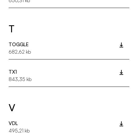
650,31 kb
T
TOGGLE
682,62 kb
TX1
843,35 kb
V
VDL
495,21 kb