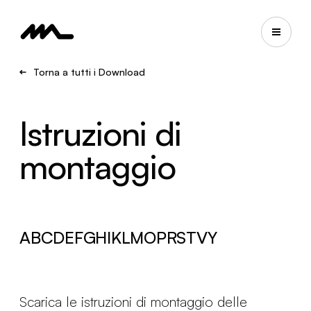
Torna a tutti i Download
Istruzioni di
montaggio
A
B
C
D
E
F
G
H
I
K
L
M
O
P
R
S
T
V
Y
Scarica le istruzioni di montaggio delle