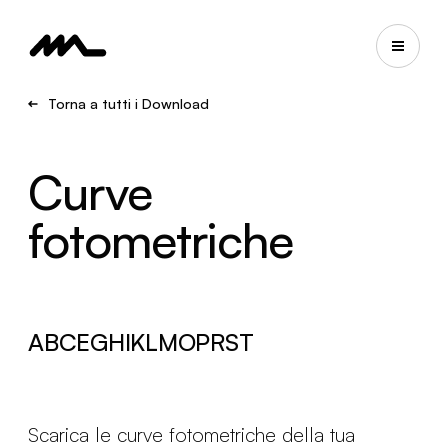
Torna a tutti i Download
Curve
fotometriche
A
B
C
E
G
H
I
K
L
M
O
P
R
S
T
Scarica le curve fotometriche della tua