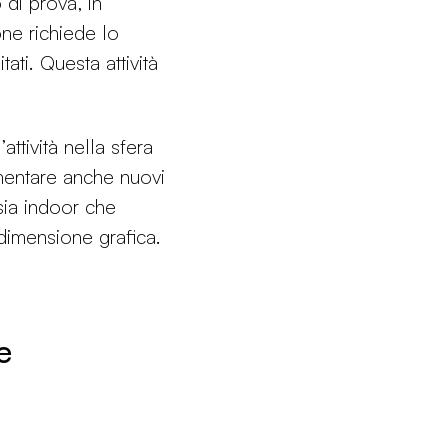
 di prova, in
one richiede lo
ati. Questa attività
attività nella sfera
mentare anche nuovi
 sia indoor che
 dimensione grafica.
e