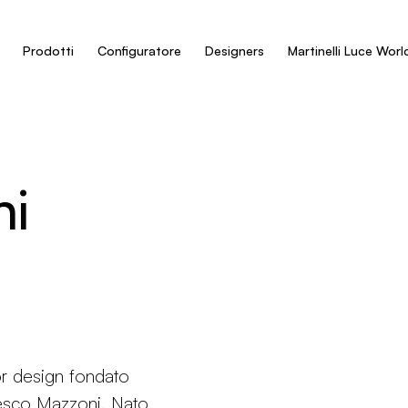
Prodotti
Configuratore
Designers
Martinelli Luce Worl
ni
ior design fondato
cesco Mazzoni. Nato