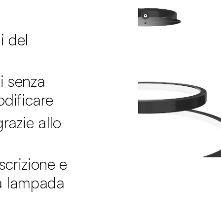
i del
ti senza
odificare
razie allo
crizione e
la lampada