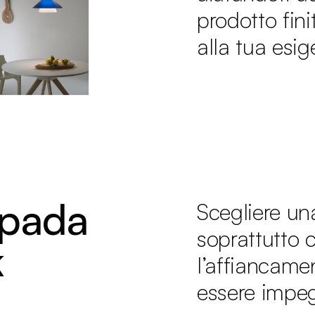
prodotto fin
alla tua esig
mpada
Scegliere un
soprattutto 
k
l’affiancame
essere impeg