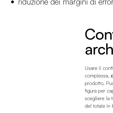
riduzione dei margini di erro
Con
arch
Usare il conf
complessa,
d
prodotto. Puo
figura per ca
scegliere la 
del totale in