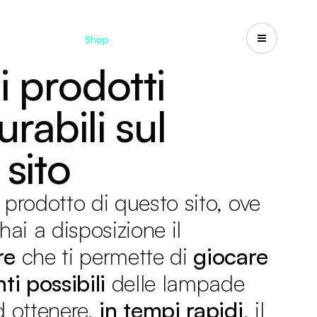
d
Cataloghi
Shop
Search
US-CA
i prodotti
rabili sul
 sito
 prodotto di questo sito, ove
hai a disposizione il
re
che ti permette di
giocare
ti possibili
delle lampade
d ottenere,
in tempi rapidi
, il