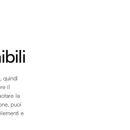
bili
, quindi
e il
uotare la
one, puoi
elementi e