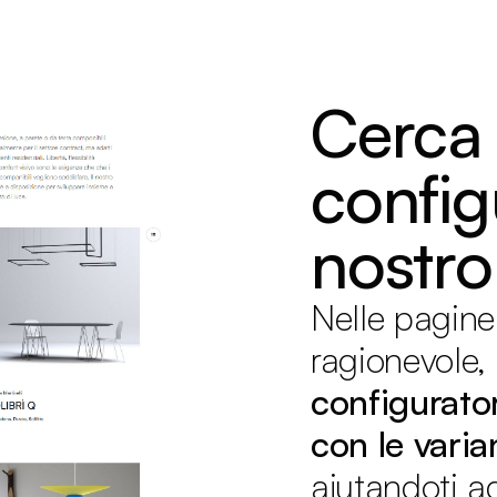
Prodotti
Configuratore
Designers
Martinelli Luce Worl
Cerca 
configu
nostro
Nelle pagine
ragionevole, 
configurato
con le varian
aiutandoti a