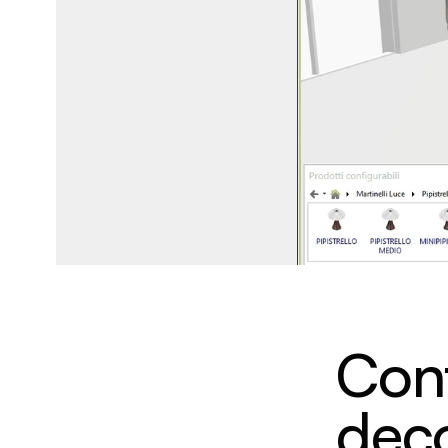
Con
deco