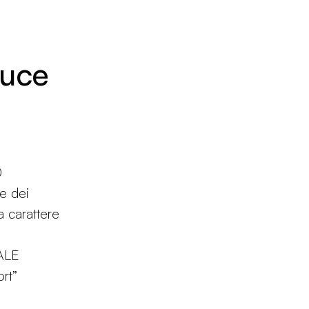
Luce
0
ne dei
 a carattere
ALE
rt”