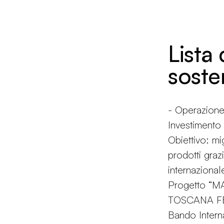
Lista 
soste
- Operazio
Investiment
Obiettivo: mi
prodotti grazi
internazional
Progetto “
TOSCANA FES
Bando Intern