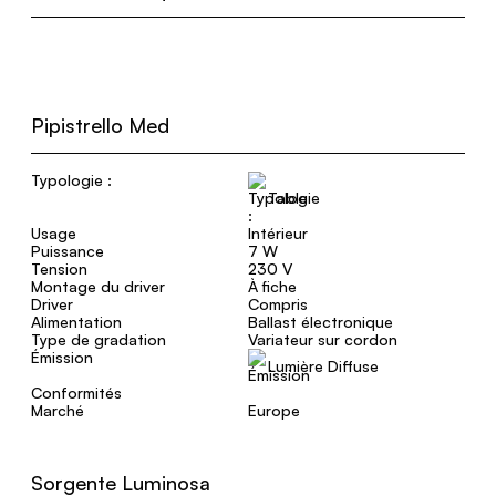
Pipistrello Med
Typologie :
Table
Usage
Intérieur
Puissance
7 W
Tension
230 V
Montage du driver
À fiche
Driver
Compris
Alimentation
Ballast électronique
Type de gradation
Variateur sur cordon
Émission
Lumière Diffuse
Conformités
Marché
Europe
Sorgente Luminosa