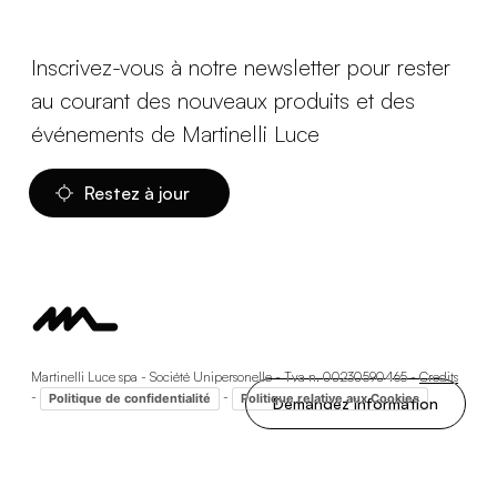
Inscrivez-vous à notre newsletter pour rester
au courant des nouveaux produits et des
événements de Martinelli Luce
Restez à jour
Martinelli Luce spa - Société Unipersonelle - Tva n. 00230590465 -
Credits
-
-
Politique de confidentialité
Politique relative aux Cookies
Demandez information