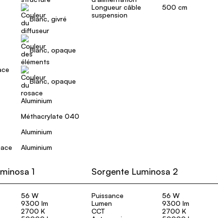
Longueur câble
500 cm
suspension
Blanc, givré
Blanc, opaque
ace
Blanc, opaque
Aluminium
Méthacrylate 040
Aluminium
sace
Aluminium
minosa 1
Sorgente Luminosa 2
56 W
Puissance
56 W
9300 lm
Lumen
9300 lm
2700 K
CCT
2700 K