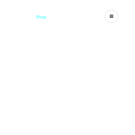
Catalogues
Shop
Search
US-CA