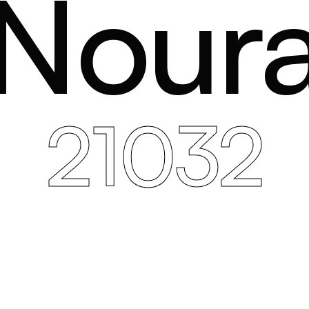
Nour
21032