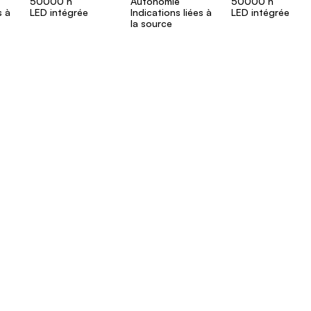
50000 h
Autonomie
50000 h
s à
LED intégrée
Indications liées à
LED intégrée
la source