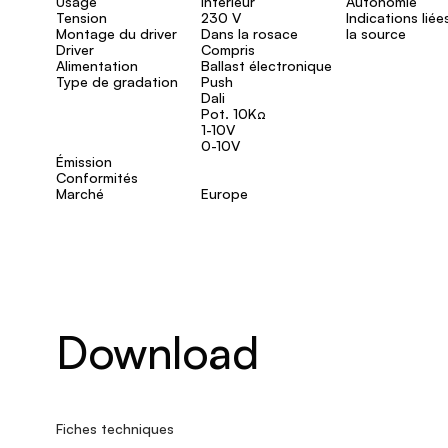
Usage
Intérieur
Autonomie
Tension
230 V
Indications liée
Montage du driver
Dans la rosace
la source
Driver
Compris
Alimentation
Ballast électronique
Type de gradation
Push
Dali
Pot. 10KΩ
1-10V
0-10V
Émission
Conformités
Marché
Europe
Download
Fiches techniques