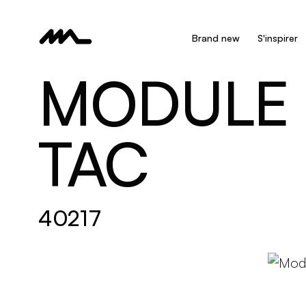
Brand new
S'inspirer
MODULE 
TAC
40217