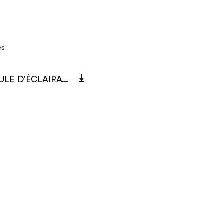
es
40217_MODULE D'ÉCLAIRAGE FRA TAC.PDF