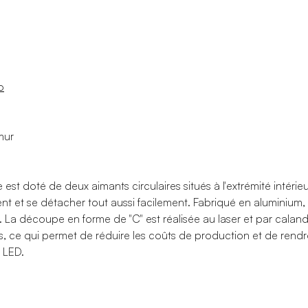
o
mur
t doté de deux aimants circulaires situés à l'extrémité intérieu
ent et se détacher tout aussi facilement. Fabriqué en aluminiu
 La découpe en forme de "C" est réalisée au laser et par calan
, ce qui permet de réduire les coûts de production et de rendre
 LED.