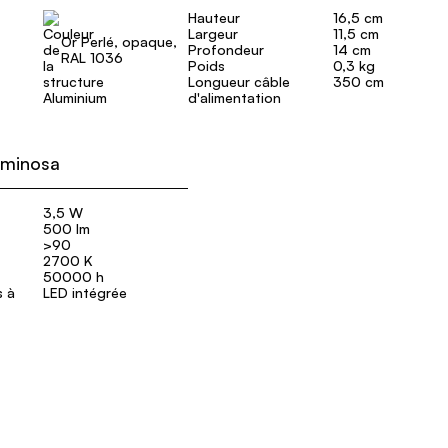
Hauteur
16,5 cm
Largeur
11,5 cm
Or Perlé, opaque,
Profondeur
14 cm
RAL 1036
Poids
0,3 kg
Longueur câble
350 cm
Aluminium
d'alimentation
uminosa
3,5 W
500 lm
>90
2700 K
50000 h
s à
LED intégrée