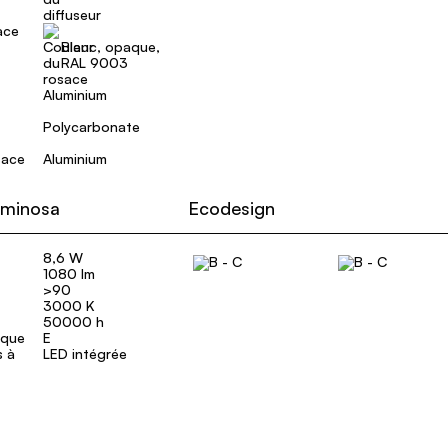
ace
Blanc, opaque,
RAL 9003
Aluminium
Polycarbonate
sace
Aluminium
uminosa
Ecodesign
8,6 W
1080 lm
>90
3000 K
50000 h
ique
E
s à
LED intégrée