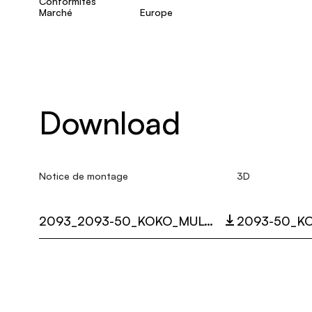
Conformités
Marché
Europe
Download
Notice de montage
3D
2093_2093-50_KOKO_MULTI_LANGUAGE_9420_INST.PDF
2093-50_KO