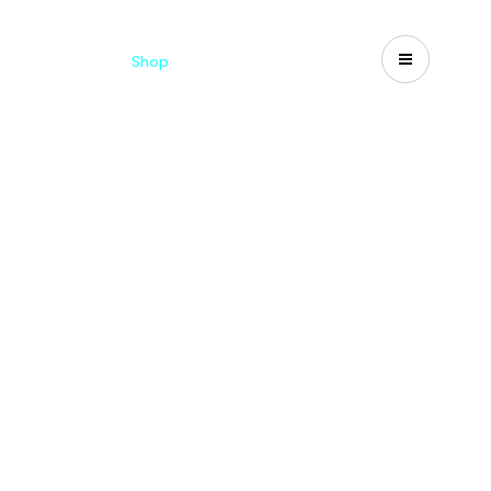
Catalogues
Shop
Search
US-CA