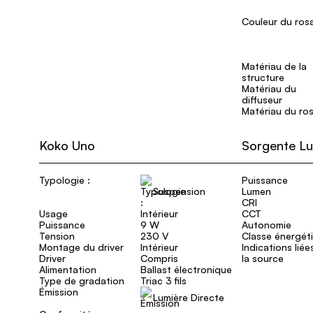
Couleur du ros
Matériau de la
structure
Matériau du
diffuseur
Matériau du ro
Koko Uno
Sorgente L
Typologie :
Puissance
Suspension
Lumen
CRI
Usage
Intérieur
CCT
Puissance
9 W
Autonomie
Tension
230 V
Classe énergét
Montage du driver
Intérieur
Indications liée
Driver
Compris
la source
Alimentation
Ballast électronique
Type de gradation
Triac 3 fils
Émission
Lumière Directe