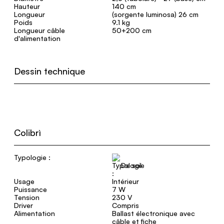
Hauteur
140 cm
Longueur
(sorgente luminosa) 26 cm
Poids
9.1 kg
Longueur câble
50+200 cm
d'alimentation
Dessin technique
Colibrì
Typologie :
De sol
Usage
Intérieur
Puissance
7 W
Tension
230 V
Driver
Compris
Alimentation
Ballast électronique avec
câble et fiche