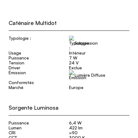
Caténaire Multidot
Typologie :
Suspension
Usage
Intérieur
Puissance
7 W
Tension
24 V
Driver
Exclue
Émission
Lumière Diffuse
Conformités
Marché
Europe
Sorgente Luminosa
Puissance
6,4 W
Lumen
422 lm
CRI
>90
CCT
3000 K