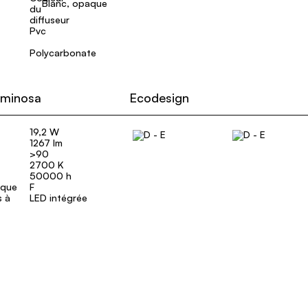
Blanc, opaque
Pvc
Polycarbonate
uminosa
Ecodesign
19,2 W
1267 lm
>90
2700 K
50000 h
ique
F
s à
LED intégrée