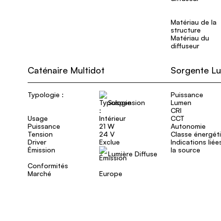
Matériau de la
structure
Matériau du
diffuseur
Caténaire Multidot
Sorgente L
Typologie :
Puissance
Suspension
Lumen
CRI
Usage
Intérieur
CCT
Puissance
21 W
Autonomie
Tension
24 V
Classe énergét
Driver
Exclue
Indications liée
Émission
la source
Lumière Diffuse
Conformités
Marché
Europe