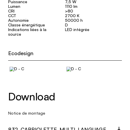
Puissance
7,5 W
Lumen
1110 lm
CRI
>80
CCT
2700 K
Autonomie
50000 h
Classe énergétique
D
Indications liées à la
LED intégrée
source
Ecodesign
Download
Notice de montage
832_CABRIOLETTE_MULTI_LANGUAGE_9507_INST.PDF