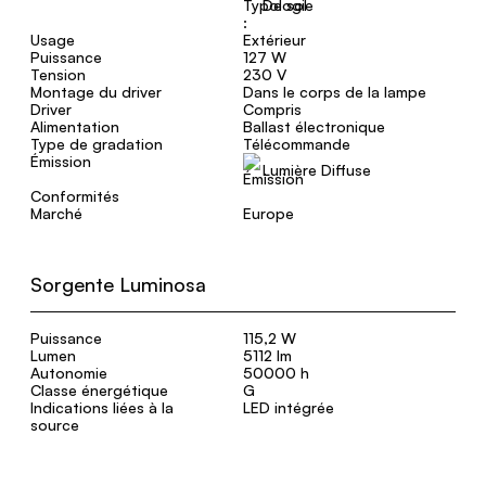
De sol
Usage
Extérieur
Puissance
127 W
Tension
230 V
Montage du driver
Dans le corps de la lampe
Driver
Compris
Alimentation
Ballast électronique
Type de gradation
Télécommande
Émission
Lumière Diffuse
Conformités
Marché
Europe
Sorgente Luminosa
Puissance
115,2 W
Lumen
5112 lm
Autonomie
50000 h
Classe énergétique
G
Indications liées à la
LED intégrée
source