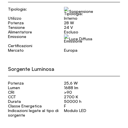
Tipologia:
Sospensione
Utilizzo
Interno
Potenza
28 W
Tensione
24 V
Alimentatore
Escluso
Emissione
Luce Diffusa
Certificazioni
Mercato
Europa
Sorgente Luminosa
Potenza
25,6 W
Lumen
1688 lm
CRI
>90
CCT
2700 K
Durata
50000 h
Classe Energetica
F
Indicazioni legate al tipo di
Modulo LED
sorgente