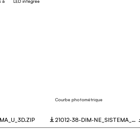
s à
LED intégrée
Courbe photométrique
EMA_U_3D.ZIP
21012-38-DIM-NE_SISTEMA_U_38DEGREE_DARKLIGHT_LC.ZIP