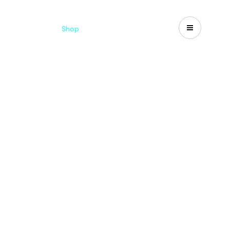
Catalogues
Shop
Search
US-CA