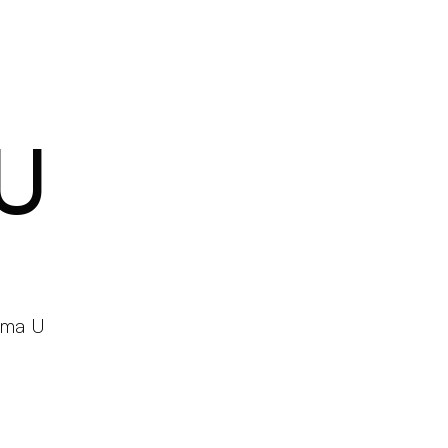
Produits
Configurateur
Designers
Martinelli Luce World
U