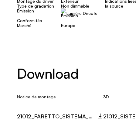
Montage du driver
Extérieur
Indications liée
Type de gradation
Non dimmable
la source
Émission
Lumière Directe
Conformités
Marché
Europe
Download
Notice de montage
3D
21012_FARETTO_SISTEMA_U_SOSPENSIONE_MULTI_LANGUAGE_9391_INST.PDF
21012_SIST