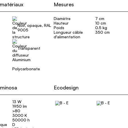
 matériaux
Mesures
Diamètre
7 cm
Hauteur
10 cm
Noir, opaque, RAL
Poids
0.5 kg
9005
Longueur câble
350 cm
d'alimentation
Transparent
Aluminium
Polycarbonate
uminosa
Ecodesign
13 W
1950 lm
>80
3000 K
50000 h
ique
D