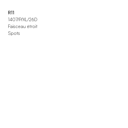
R11
1407/P/XL/26D
Faisceau étroit
Spots