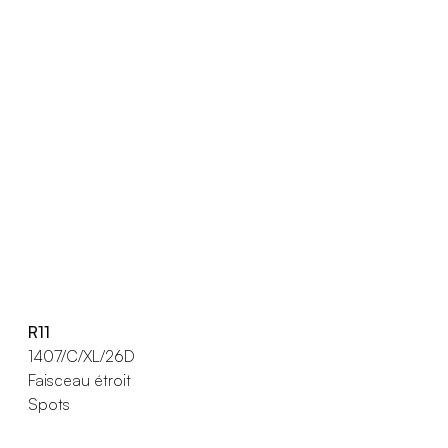
R11
1407/C/XL/26D
Faisceau étroit
Spots