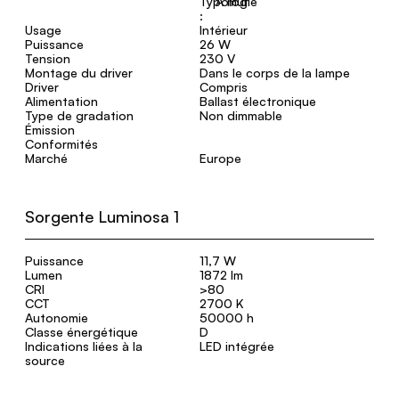
A mur
Usage
Intérieur
Puissance
26 W
Tension
230 V
Montage du driver
Dans le corps de la lampe
Driver
Compris
Alimentation
Ballast électronique
Type de gradation
Non dimmable
Émission
Conformités
Marché
Europe
Sorgente Luminosa 1
Puissance
11,7 W
Lumen
1872 lm
CRI
>80
CCT
2700 K
Autonomie
50000 h
Classe énergétique
D
Indications liées à la
LED intégrée
source