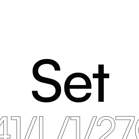
Set
41/L/1/2