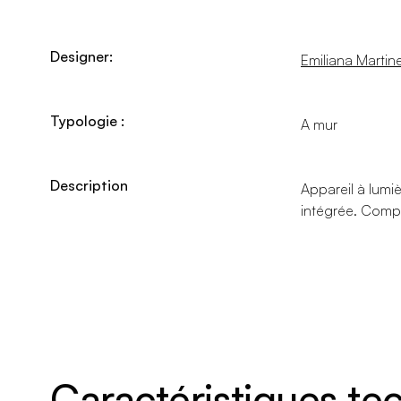
Designer:
Emiliana Martinel
Typologie :
A mur
Description
Appareil à lumi
intégrée. Compl
Caractéristiques t