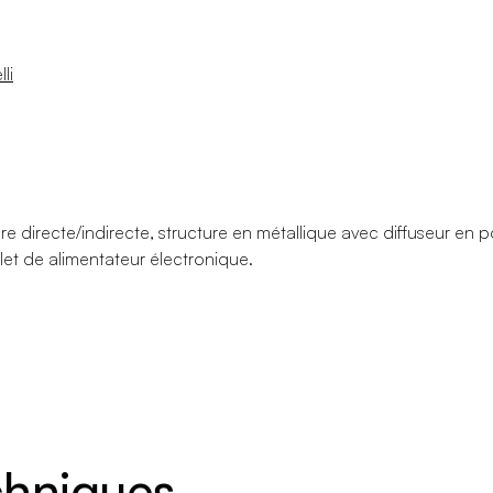
li
ère directe/indirecte, structure en métallique avec diffuseur en
et de alimentateur électronique.
echniques