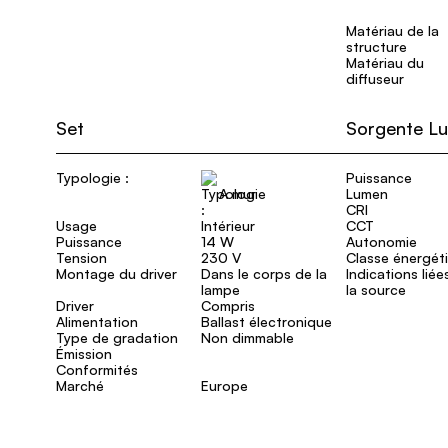
Matériau de la
structure
Matériau du
diffuseur
Set
Sorgente Lu
Typologie :
Puissance
A mur
Lumen
CRI
Usage
Intérieur
CCT
Puissance
14 W
Autonomie
Tension
230 V
Classe énergét
Montage du driver
Dans le corps de la
Indications liée
lampe
la source
Driver
Compris
Alimentation
Ballast électronique
Type de gradation
Non dimmable
Émission
Conformités
Marché
Europe