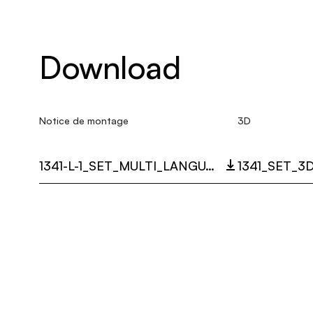
Download
Notice de montage
3D
1341-L-1_SET_MULTI_LANGUAGE_9466_INST.PDF
1341_SET_3D