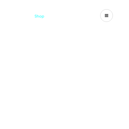
Catalogues
Shop
Search
US-CA