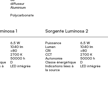
Aluminium
Polycarbonate
minosa 1
Sorgente Luminosa 2
6,5 W
Puissance
6,5 W
1040 lm
Lumen
1040 lm
>80
CRI
>80
2700 K
CCT
2700 K
50000 h
Autonomie
50000 h
ique
D
Classe énergétique
D
s à
LED intégrée
Indications liées à
LED intégrée
la source