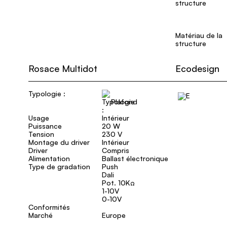
structure
Matériau de la
structure
Rosace Multidot
Ecodesign
Typologie :
Plafond
Usage
Intérieur
Puissance
20 W
Tension
230 V
Montage du driver
Intérieur
Driver
Compris
Alimentation
Ballast électronique
Type de gradation
Push
Dali
Pot. 10KΩ
1-10V
0-10V
Conformités
Marché
Europe