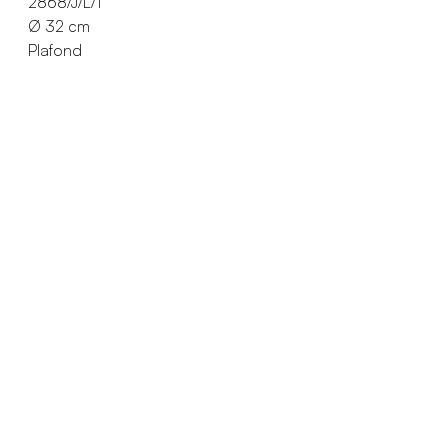
2868/J/L/1
Ø 32 cm
Plafond