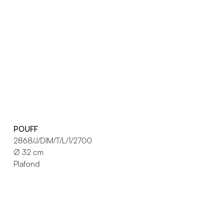
POUFF
2868/J/DIM/T/L/1/2700
Ø 32 cm
Plafond