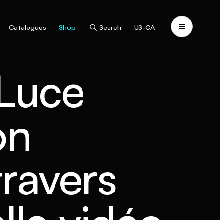
Catalogues
Shop
Search
US-CA
 Luce
on
travers