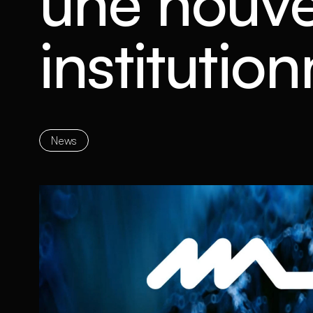
une nouve
institution
News