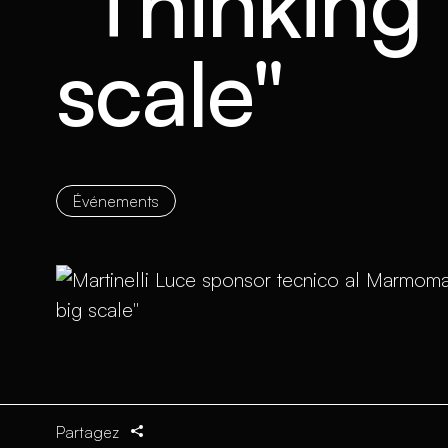
"Thinking 
scale"
Événements
Partagez