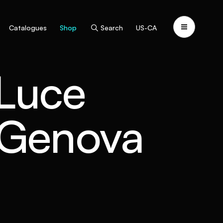
Catalogues
Shop
Search
US-CA
 Luce
 Genova