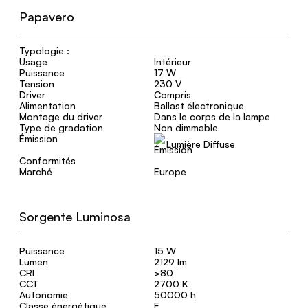
Papavero
Typologie :
Usage
Intérieur
Puissance
17 W
Tension
230 V
Driver
Compris
Alimentation
Ballast électronique
Montage du driver
Dans le corps de la lampe
Type de gradation
Non dimmable
Émission
Lumière Diffuse
Conformités
Marché
Europe
Sorgente Luminosa
Puissance
15 W
Lumen
2129 lm
CRI
>80
CCT
2700 K
Autonomie
50000 h
Classe énergétique
E