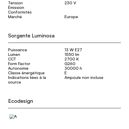
Tension
230 V
Émission
Conformités
Marché
Europe
Sorgente Luminosa
Puissance
13 W E27
Lumen
1550 lm
CCT
2700 K
Form Factor
G260
Autonomie
30000 h
Classe énergétique
E
Indications liées à la
Ampoule non incluse
source
Ecodesign