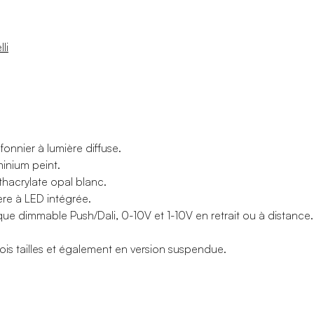
li
onnier à lumière diffuse.
minium peint.
thacrylate opal blanc.
re à LED intégrée.
que dimmable Push/Dali, 0-10V et 1-10V en retrait ou à distance.
rois tailles et également en version suspendue.