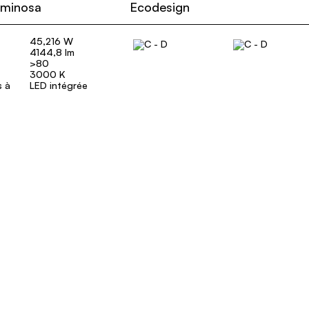
uminosa
Ecodesign
45,216 W
4144,8 lm
>80
3000 K
s à
LED intégrée