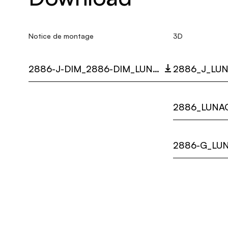
Notice de montage
3D
2886-J-DIM_2886-DIM_LUNAOP_MULTI_LANGUAGE_9311_INST.PDF
2886_J_LUN
2886_LUNAO
2886-G_LUN