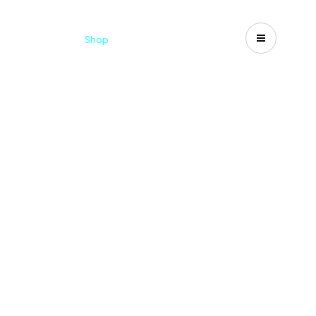
Catalogues
Shop
Search
US-CA