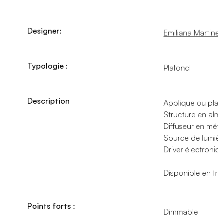
Designer:
Emiliana Martinel
Typologie :
Plafond
Description
Applique ou plaf
Structure en al
Diffuseur en mé
Source de lumiè
Driver électroni
Disponible en t
Points forts :
Dimmable