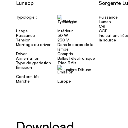
Lunaop
Sorgente L
Typologie :
Puissance
Plafond
Lumen
CRI
Usage
Intérieur
CCT
Puissance
50 W
Indications liée
Tension
230 V
la source
Montage du driver
Dans le corps de la
lampe
Driver
Compris
Alimentation
Ballast électronique
Type de gradation
Triac 3 fils
Émission
Lumière Diffuse
Conformités
Marché
Europe
Download