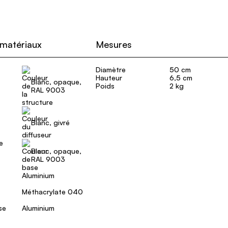
 matériaux
Mesures
Diamètre
50 cm
Hauteur
6,5 cm
Blanc, opaque,
Poids
2 kg
RAL 9003
Blanc, givré
e
Blanc, opaque,
RAL 9003
Aluminium
Méthacrylate 040
se
Aluminium