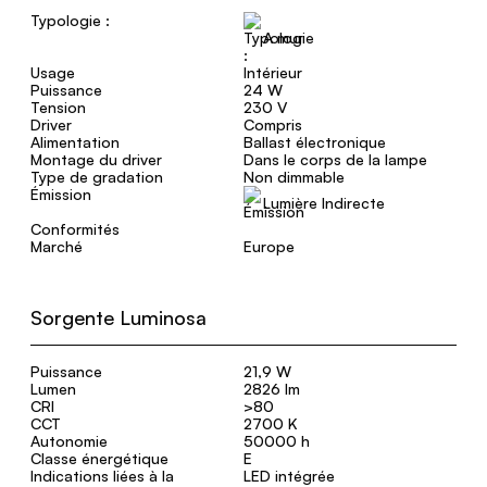
Typologie :
A mur
Usage
Intérieur
Puissance
24 W
Tension
230 V
Driver
Compris
Alimentation
Ballast électronique
Montage du driver
Dans le corps de la lampe
Type de gradation
Non dimmable
Émission
Lumière Indirecte
Conformités
Marché
Europe
Sorgente Luminosa
Puissance
21,9 W
Lumen
2826 lm
CRI
>80
CCT
2700 K
Autonomie
50000 h
Classe énergétique
E
Indications liées à la
LED intégrée