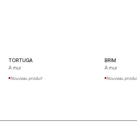
TORTUGA
BRIM
A mur
A mur
Nouveau produit
Nouveau produi