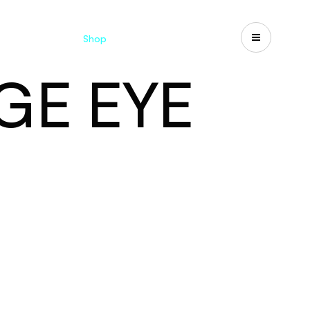
Catalogues
Shop
Search
US-CA
GE EYE