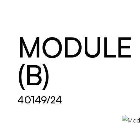
Brand new
S'inspirer
MODULE 
(B)
40149/24