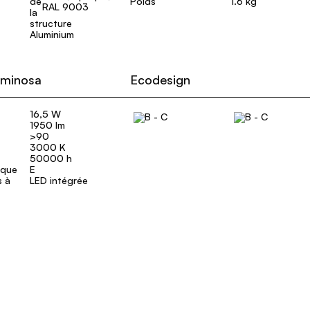
Poids
1.6 kg
RAL 9003
Aluminium
uminosa
Ecodesign
16,5 W
1950 lm
>90
3000 K
50000 h
ique
E
s à
LED intégrée