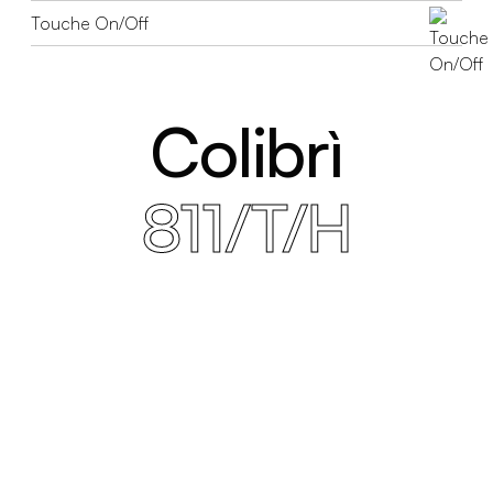
Touche On/Off
Colibrì
811/T/H