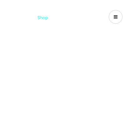
Catalogues
Shop
Search
US-CA