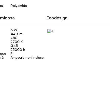
se
Polyamide
uminosa
Ecodesign
5 W
440 lm
>80
2700 K
G45
25000 h
ique
F
s à
Ampoule non incluse