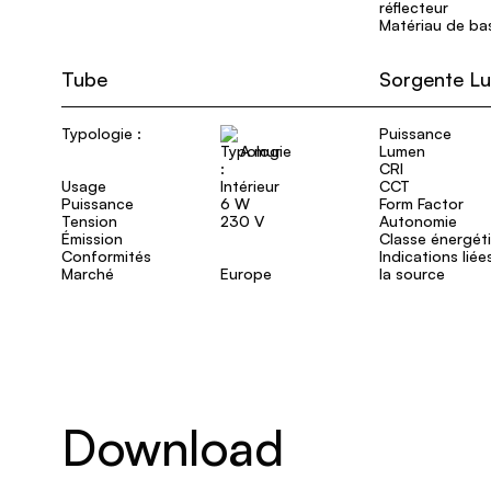
réflecteur
Matériau de ba
Tube
Sorgente L
Typologie :
Puissance
A mur
Lumen
CRI
Usage
Intérieur
CCT
Puissance
6 W
Form Factor
Tension
230 V
Autonomie
Émission
Classe énergét
Conformités
Indications liée
Marché
Europe
la source
Download