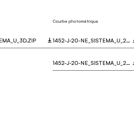
Courbe photométrique
TEMA_U_3D.ZIP
1452-J-20-NE_SISTEMA_U_20DEGREE_DARKLIGHT_LC.ZIP
1452-J-20-NE_SISTEMA_U_20DEGREE_LC.ZIP