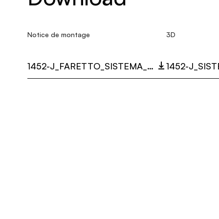
Notice de montage
3D
1452-J_FARETTO_SISTEMA_U_PARETE_MULTI_LANGUAGE_9431_INST.PDF
1452-J_SIS