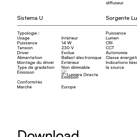
diffuseur
Sistema U
Sorgente L
Typologie :
Puissance
Usage
Intérieur
Lumen
Puissance
14 W
CRI
Tension
230 V
CCT
Driver
Exclue
Autonomie
Alimentation
Ballast électronique
Classe énergét
Montage du driver
Extérieur
Indications liée
Type de gradation
Non dimmable
la source
Émission
Lumière Directe
Conformités
Marché
Europe
Download