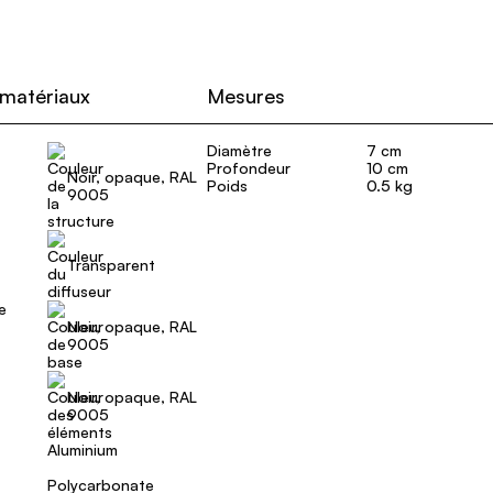
 matériaux
Mesures
Diamètre
7 cm
Profondeur
10 cm
Noir, opaque, RAL
Poids
0.5 kg
9005
Transparent
e
Noir, opaque, RAL
9005
Noir, opaque, RAL
9005
Aluminium
Polycarbonate