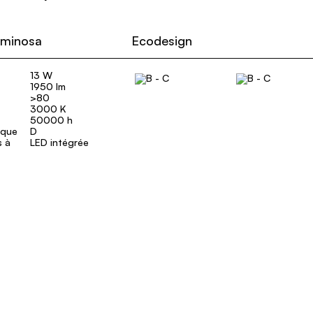
uminosa
Ecodesign
13 W
1950 lm
>80
3000 K
50000 h
ique
D
s à
LED intégrée