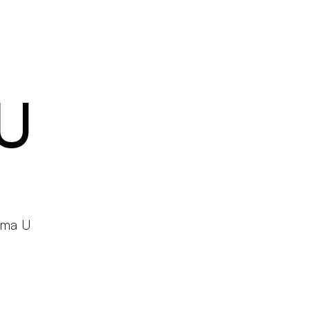
Produits
Configurateur
Designers
Martinelli Luce World
U