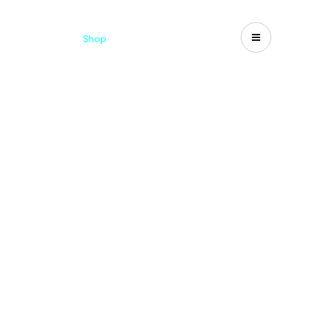
Catalogues
Shop
Search
US-CA