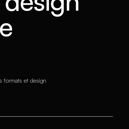
t design
te