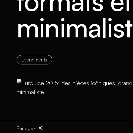
formats e
minimalis
Événements
Partagez