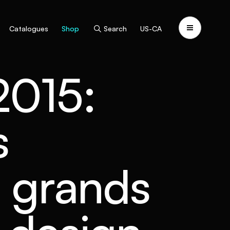
Catalogues
Shop
Search
US-CA
2015:
s
, grands