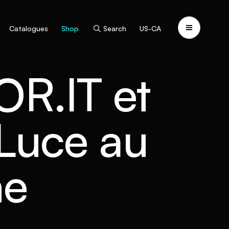
Catalogues
Shop
Search
US-CA
R.IT et
 Luce au
ne