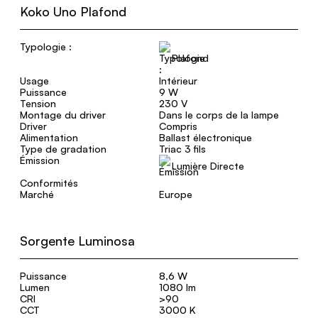
Koko Uno Plafond
Typologie :
Plafond
Usage
Intérieur
Puissance
9 W
Tension
230 V
Montage du driver
Dans le corps de la lampe
Driver
Compris
Alimentation
Ballast électronique
Type de gradation
Triac 3 fils
Émission
Lumière Directe
Conformités
Marché
Europe
Sorgente Luminosa
Puissance
8,6 W
Lumen
1080 lm
CRI
>90
CCT
3000 K