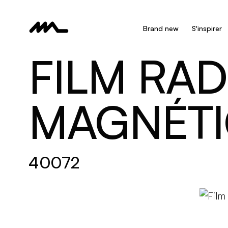
Brand new
S'inspirer
FILM RAD
MAGNÉT
40072