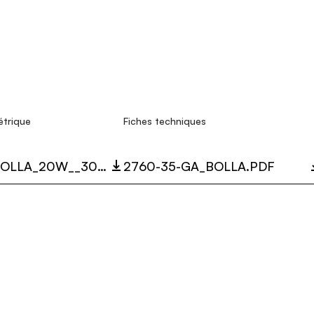
étrique
Fiches techniques
2760-35-I_BOLLA_20W__3000K_LC.ZIP
2760-35-GA_BOLLA.PDF