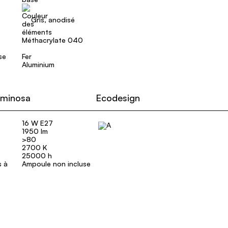
Gris, anodisé
Méthacrylate 040
se
Fer
Aluminium
uminosa
Ecodesign
16 W E27
1950 lm
>80
2700 K
25000 h
s à
Ampoule non incluse