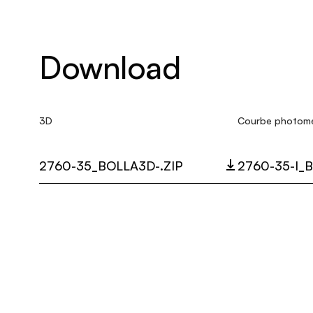
Download
3D
Courbe photom
2760-35_BOLLA3D-.ZIP