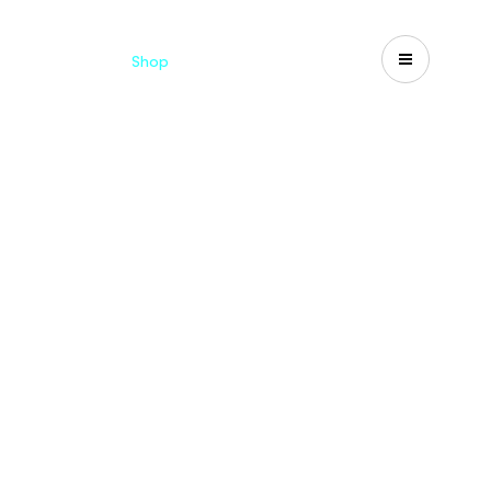
Catalogues
Shop
Search
US-CA