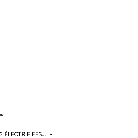
es
591J_BARRES ÉLECTRIFIÉES.PDF