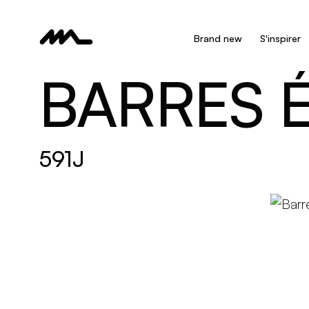
Brand new
S'inspirer
BARRES É
591J