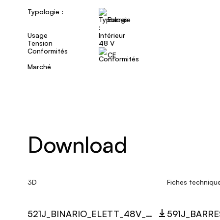
Typologie :
Barres
Usage
Intérieur
Tension
48 V
Conformités
CE
Marché
Download
3D
Fiches techniqu
521J_BINARIO_ELETT_48V_3D.ZIP