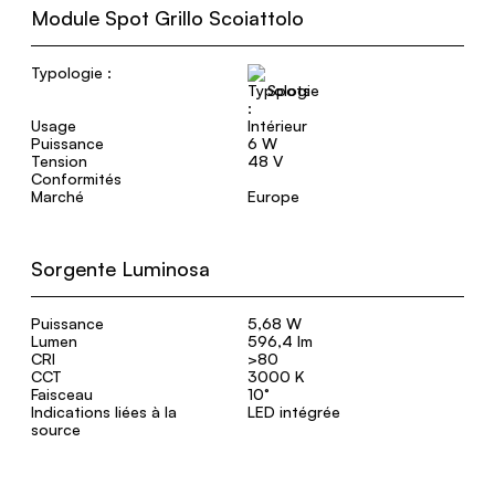
Module Spot Grillo Scoiattolo
Typologie :
Spots
Usage
Intérieur
Puissance
6 W
Tension
48 V
Conformités
Marché
Europe
Sorgente Luminosa
Puissance
5,68 W
Lumen
596,4 lm
CRI
>80
CCT
3000 K
Faisceau
10°
Indications liées à la
LED intégrée
source