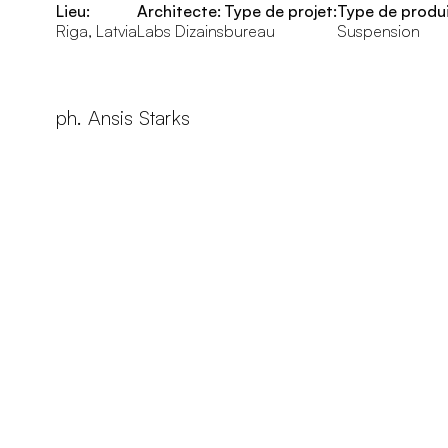
Lieu:
Architecte:
Type de projet:
Type de produi
Riga, Latvia
Labs Dizains
bureau
Suspension
ph. Ansis Starks